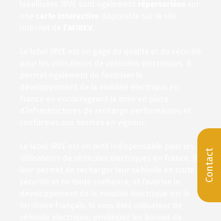
labellisées IRVE sont également
répertoriées
sur
une
carte interactive
disponible sur le site
internet de
l’AFIREV
.
Le label IRVE est un gage de qualité et de sécurité
pour les utilisateurs de véhicules électriques. Il
permet également de favoriser le
développement de la mobilité électrique en
France en encourageant la mise en place
d’infrastructures de recharge performantes et
conformes aux normes en vigueur.
Le label IRVE est un outil indispensable pour les
Contact
utilisateurs de véhicules électriques en France. Il
leur permet de recharger leur véhicule en toute
sécurité et en toute confiance, et favorise le
développement de la mobilité électrique sur le
territoire français. Si vous êtes utilisateur de
véhicule électrique, privilégiez les bornes de