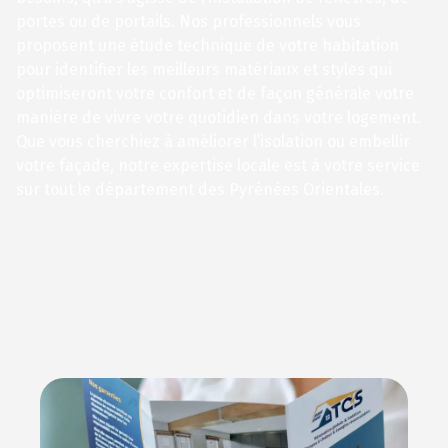
portes ou de portails. Nos professionnels vous
proposent une étude technique de votre habitation
pour identifier les meilleurs matériaux et styles qui
optimiseront votre confort et de façon générale votre
manière de vivre votre quotidien dans votre logement.
Que vous cherchiez à améliorer l’isolation ou embellir
votre façade, notre expertise locale est à votre service
sur tout le département des Pyrénées Orientales.