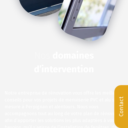
Nos
domaines
d’intervention
Notre entreprise de rénovation vous offre les meilleurs
Contact
conseils pour vos projets de menuiserie PVC et alu sur
mesure à Perpignan et alentours. Nous vous
accompagnons tout au long de votre plan de rénovation
afin d’apporter les solutions les plus adaptées à vos
besoins, qu’il s’agisse de l’installation de fenêtres, de