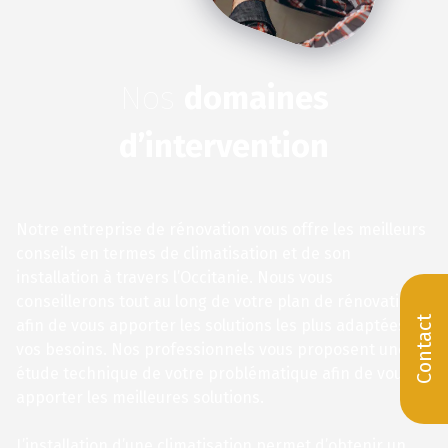
Nos
domaines
d’intervention
Notre entreprise de rénovation vous offre les meilleurs
conseils en termes de climatisation et de son
installation à travers l’Occitanie. Nous vous
conseillerons tout au long de votre plan de rénovation
Contact
afin de vous apporter les solutions les plus adaptées à
vos besoins. Nos professionnels vous proposent une
étude technique de votre problématique afin de vous
apporter les meilleures solutions.
L’installation d’une climatisation permet d’obtenir un