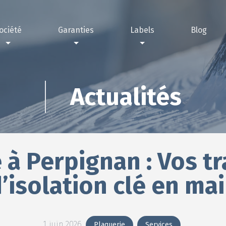
ociété
Garanties
Labels
Blog
nous choisir ?
rantie décennale
Label IRVE
sations
antie passage annuel technicien contrôleur
Label RGE
Actualités
 à Perpignan : Vos t
’isolation clé en ma
1 juin 2026
Plaquerie
Services