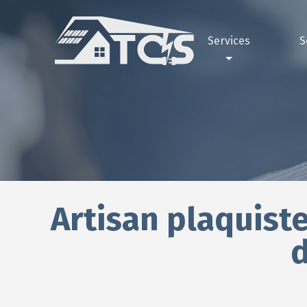
Services
S
Électricité
Pourquoi 
Ga
Peinture
Nos réali
Gar
Façade
Maçonnerie
Plomberie
Artisan plaquiste
Plâtrerie
Climatisation
d
Bornes électriques
Pompe à chaleur