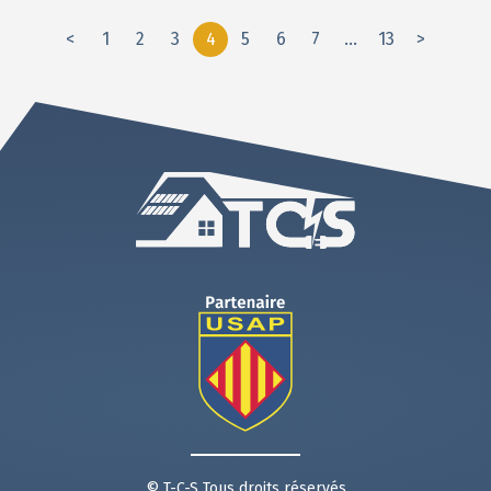
<
1
2
3
4
5
6
7
…
13
>
© T-C-S Tous droits réservés