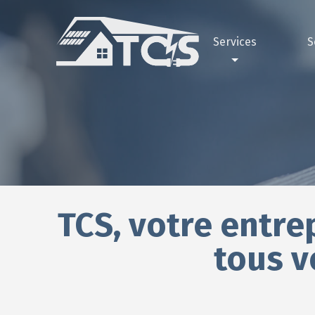
Services
S
Électricité
Pourquoi 
Ga
Peinture
Nos réali
Gar
Façade
Maçonnerie
Plomberie
TCS, votre entre
Plâtrerie
Climatisation
tous v
Bornes électriques
Pompe à chaleur