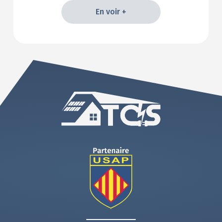
En voir +
En voir +