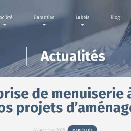
ociété
Garanties
Labels
Blog
nous choisir ?
rantie décennale
Label IRVE
sations
antie passage annuel technicien contrôleur
Label RGE
Actualités
prise de menuiserie
os projets d’aména
27 octobre 2025
Menuiserie