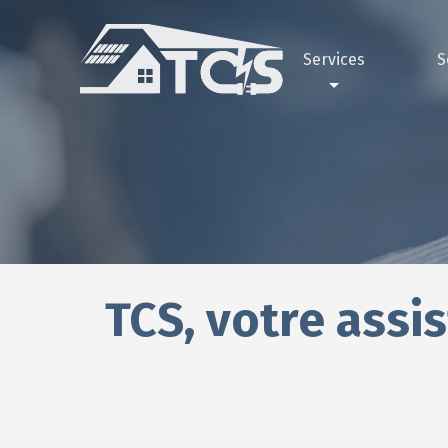
Services
S
Électricité
Pourquoi 
Ga
Peinture
Nos réali
Gar
Façade
Maçonnerie
Plomberie
TCS, votre assi
Plâtrerie
Climatisation
Bornes électriques
Pompe à chaleur