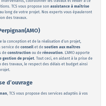
intervenants, coordonner les travaux et veiller à ce
ditions. TCS vous propose son
assistance à maîtrise
u long de votre projet. Nos experts vous épauleront
ion des travaux.
 Perpignan(AMO)
la conception et de la réalisation d’un projet,
 service de
conseil
et de
soutien aux maîtres
us de
construction
ou de
rénovation
. L’AMO apporte
e gestion de projet
. Tout ceci, en aidant à la prise de
n des travaux, le respect des délais et budget ainsi
projet.
ise d’ouvrage
gnan
, TCS vous propose des services adaptés à vos