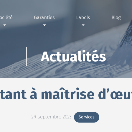
ociété
Garanties
Labels
Blog
nous choisir ?
rantie décennale
Label IRVE
sations
antie passage annuel technicien contrôleur
Label RGE
Actualités
stant à maîtrise d’œ
29 septembre 2023
Services