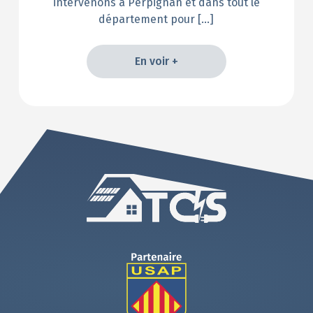
intervenons à Perpignan et dans tout le
département pour […]
En voir +
En voir +