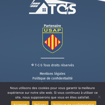
© T-C-S Tous droits réservés
Mentions légales
Politique de confidentialité
Nous contacter
Nous utilisons des cookies pour vous garantir la meilleure
Suivez nous sur les réseaux :
expérience sur notre site web. Si vous continuez à utiliser ce
site, nous supposerons que vous en êtes satisfait.
Site réalisé avec ❤ par
Agence Point Com
à Perpignan
Accepter
Refuser
Politique de confidentialité