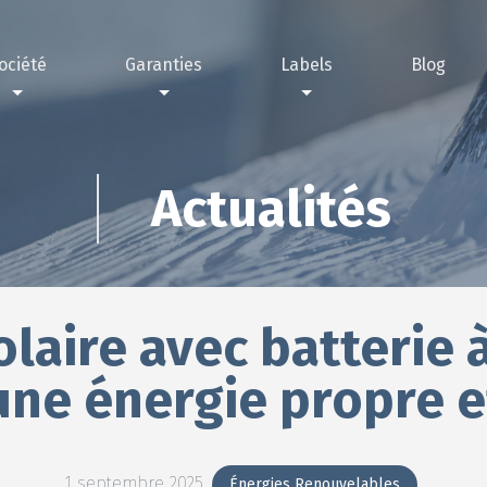
ociété
Garanties
Labels
Blog
nous choisir ?
rantie décennale
Label IRVE
sations
antie passage annuel technicien contrôleur
Label RGE
Actualités
olaire avec batterie
 une énergie propre 
1 septembre 2025
Énergies Renouvelables