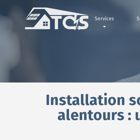
Services
S
Électricité
Pourquoi 
Ga
Peinture
Nos réali
Gar
Façade
Maçonnerie
Plomberie
Installation s
Plâtrerie
Climatisation
alentours :
Bornes électriques
Pompe à chaleur