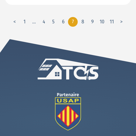
<
1
…
4
5
6
7
8
9
10
11
>