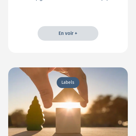
En voir +
En voir +
Labels