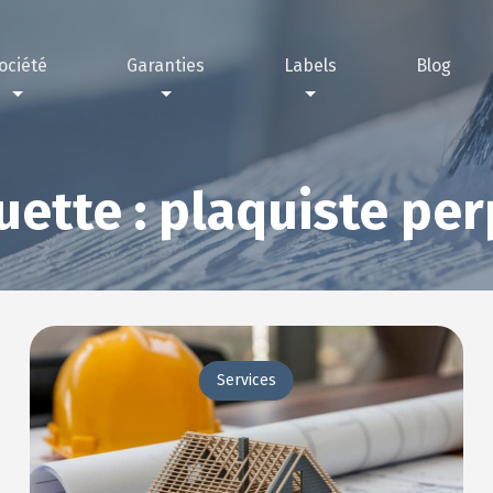
ociété
Garanties
Labels
Blog
nous choisir ?
rantie décennale
Label IRVE
sations
antie passage annuel technicien contrôleur
Label RGE
uette :
plaquiste pe
Services