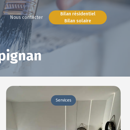
Bilan résidentiel
Nous contacter
Bilan solaire
Bilan résidentiel
Bilan solaire
rpignan
Services