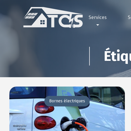
Services
S
Électricité
Pourquoi 
Ga
Peinture
Nos réali
Gar
Étiq
Façade
Maçonnerie
Plomberie
Plâtrerie
Bornes électriques
Climatisation
Bornes électriques
Pompe à chaleur