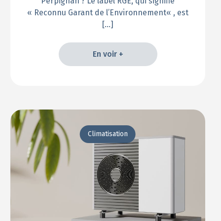
Perpignan ? Le label RGE, qui signifie
« Reconnu Garant de l’Environnement« , est
[…]
En voir +
En voir +
Climatisation